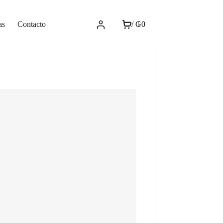
as
Contacto
/
₲
0