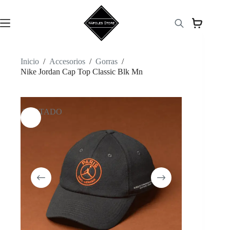
Saltar
al
contenido
Inicio
/
Accesorios
/
Gorras
/
Nike Jordan Cap Top Classic Blk Mn
AGOTADO