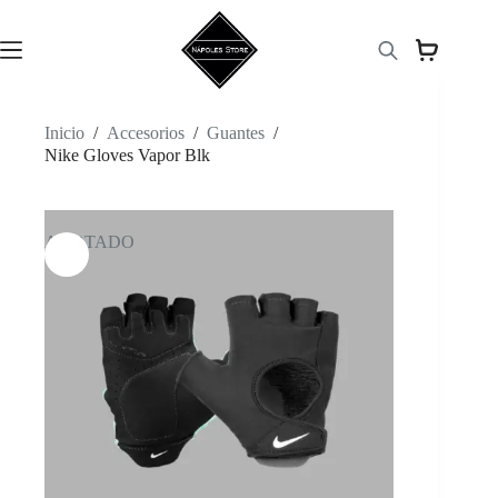
Saltar
al
contenido
Inicio
/
Accesorios
/
Guantes
/
Nike Gloves Vapor Blk
AGOTADO