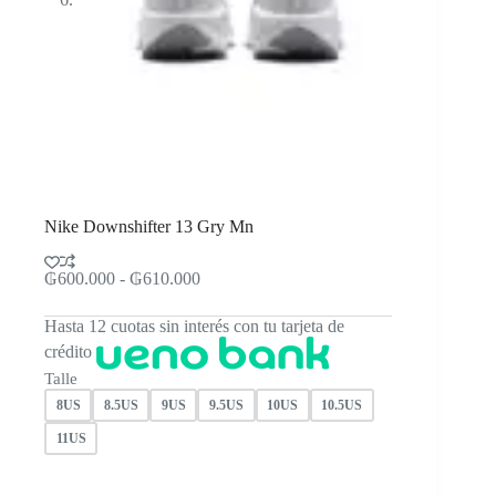
Nike Downshifter 13 Gry Mn
Rango
₲
600.000
-
₲
610.000
de
precios:
Hasta 12 cuotas sin interés con tu tarjeta de
desde
crédito
₲600.000
hasta
Talle
₲610.000
8US
8.5US
9US
9.5US
10US
10.5US
11US