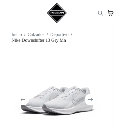
Saltar
al
contenido
Inicio
/
Calzados
/
Deportivo
/
Nike Downshifter 13 Gry Mn