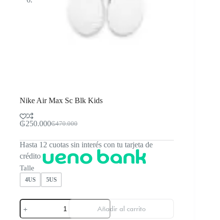
Nike Air Max Sc Blk Kids
₲
250.000
₲
470.000
El
El
precio
precio
Hasta 12 cuotas sin interés con tu tarjeta de
original
actual
era:
es:
crédito
₲470.000.
₲250.000.
Talle
4US
5US
Nike
Añadir al carrito
Air
Max