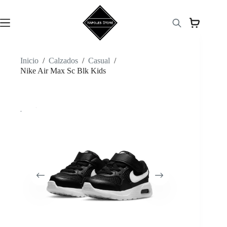
Saltar
al
contenido
Inicio
/
Calzados
/
Casual
/
Nike Air Max Sc Blk Kids
-47%