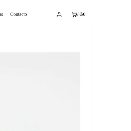
as
Contacto
/
₲
0