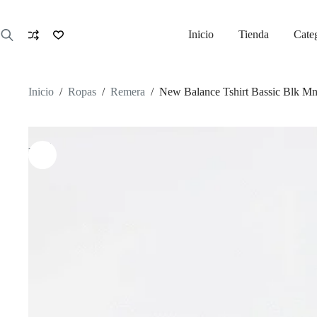
Saltar
al
contenido
Inicio
Tienda
Cate
Inicio
/
Ropas
/
Remera
/
New Balance Tshirt Bassic Blk M
-43%