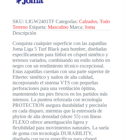
Mn
cantidad
SKU:
LIGW2401TF
Categorías:
Calzados
,
Todo
Terreno
Etiqueta:
Masculino
Marca:
Joma
Descripción
Conquista cualquier superficie con las zapatillas
Joma Liga 5 Turf Black para hombre, diseñadas
específicamente para fútbol en césped sintético y
terrenos variados, combinando un estilo sobrio en
negro con un rendimiento técnico excepcional.
Estas zapatillas cuentan con una parte superior de
Fibertec sintético y nailon de alta calidad,
incorporando el sistema VTS con pequeñas
perforaciones para una ventilación óptima,
manteniendo tus pies frescos en los partidos más
intensos. La puntera reforzada con tecnología
PROTECTION asegura durabilidad y precisión
en cada disparo, mientras que la entresuela de
phylon de alta densidad (shore 55) con líneas
FLEXO ofrece amortiguación ligera y
flexibilidad para movimientos naturales. La suela
de goma con tecnología DURABILITY,
diseñada con tacos específicos para césped