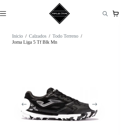
Saltar
al
contenido
Inicio
/
Calzados
/
Todo Terreno
/
Joma Liga 5 Tf Blk Mn