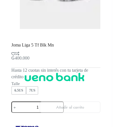
Joma Liga 5 Tf Blk Mn
₲
400.000
Hasta 12 cuotas sin interés con tu tarjeta de
crédito
Talle
6.5US
7US
Joma
Añadir al carrito
Liga
5
Tf
Blk