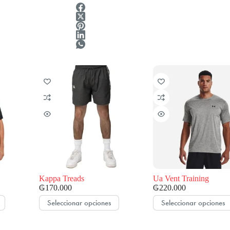
Kappa Treads
Ua Vent Training
₲
170.000
₲
220.000
Este
Este
Seleccionar opciones
Seleccionar opciones
producto
producto
tiene
tiene
múltiples
múltiples