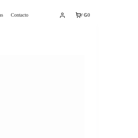
as
Contacto
/
₲
0