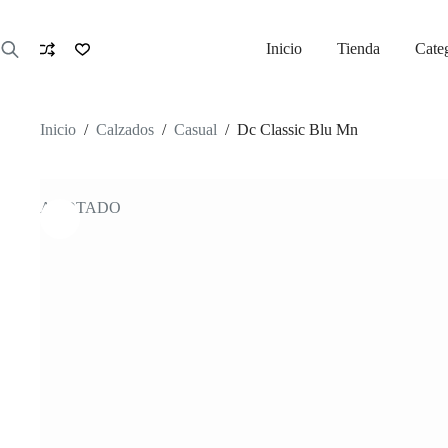
Saltar
al
contenido
Inicio
Tienda
Cate
Inicio
/
Calzados
/
Casual
/
Dc Classic Blu Mn
AGOTADO