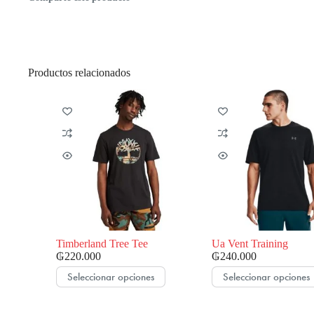
Productos relacionados
Timberland Tree Tee
Ua Vent Training
₲
220.000
₲
240.000
Este
Este
Seleccionar opciones
Seleccionar opciones
producto
producto
tiene
tiene
múltiples
múltiples