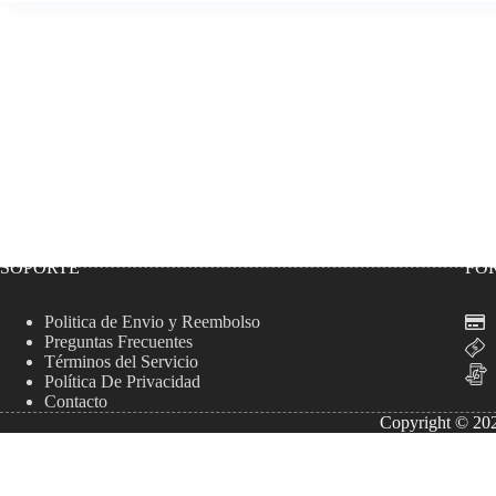
variantes.
variantes.
Las
Las
opciones
opciones
se
se
pueden
pueden
elegir
elegir
en
en
la
la
página
página
de
de
producto
producto
SOPORTE
FO
Politica de Envio y Reembolso
Preguntas Frecuentes
Términos del Servicio
Política De Privacidad
Contacto
Copyright © 202