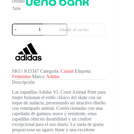
crédito
Talle
Adidas
Añadir al carrito
Vl
Court
Bro
Animal
Primp
Wm
cantidad
SKU:
KI3347
Categoría:
Casual
Etiqueta:
Femenino
Marca:
Adidas
Descripción
Las zapatillas Adidas VL Court Animal Print para
mujer fusionan el estilo clásico del skate con un
toque de audacia, presentando un atractivo diseño
con estampado animal. Confeccionadas con una
capellada de gamuza suave y resistente, estas
zapatillas ofrecen durabilidad y un confort
excepcional para el uso diario. La suela de goma
proporciona un agarre firme y una excelente