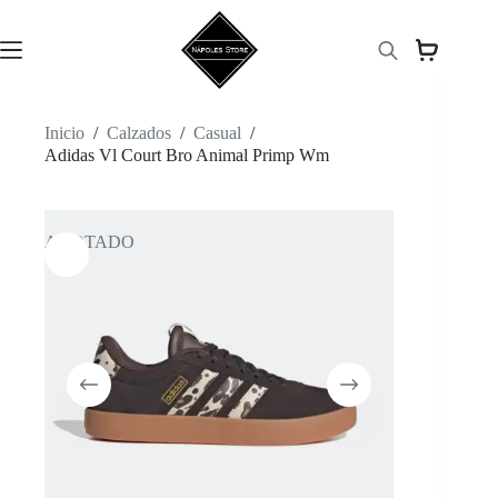
Saltar
al
contenido
Inicio
/
Calzados
/
Casual
/
Adidas Vl Court Bro Animal Primp Wm
AGOTADO