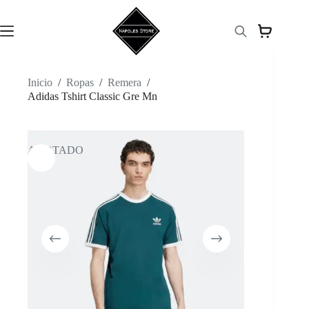
Saltar
al
contenido
Inicio
/
Ropas
/
Remera
/
Adidas Tshirt Classic Gre Mn
AGOTADO