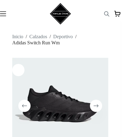
Saltar
al
contenido
Inicio
/
Calzados
/
Deportivo
/
Adidas Switch Run Wm