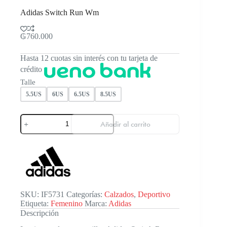
Adidas Switch Run Wm
₲
760.000
Hasta 12 cuotas sin interés con tu tarjeta de
crédito
Talle
5.5US
6US
6.5US
8.5US
Adidas
Añadir al carrito
Switch
Run
Wm
cantidad
SKU:
IF5731
Categorías:
Calzados
,
Deportivo
Etiqueta:
Femenino
Marca:
Adidas
Descripción