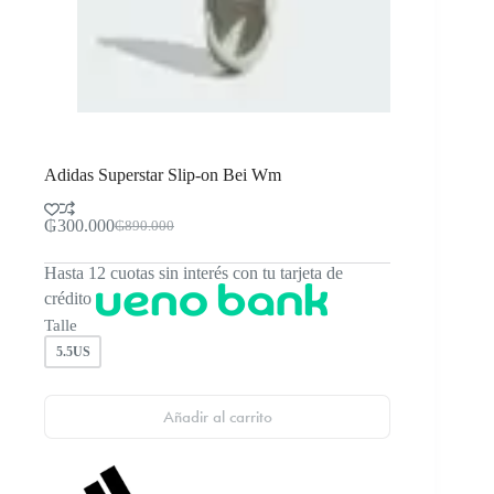
Adidas Superstar Slip-on Bei Wm
₲
300.000
₲
890.000
El
El
precio
precio
Hasta 12 cuotas sin interés con tu tarjeta de
original
actual
era:
es:
crédito
₲890.000.
₲300.000.
Talle
5.5US
Añadir al carrito