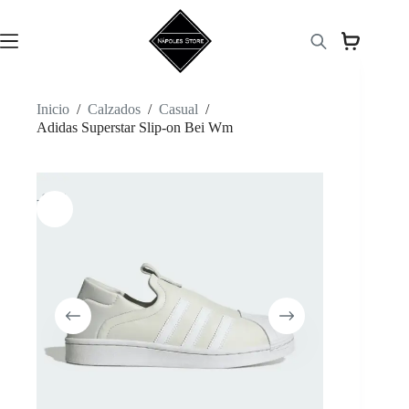
Saltar
al
contenido
Inicio
/
Calzados
/
Casual
/
Adidas Superstar Slip-on Bei Wm
-66%