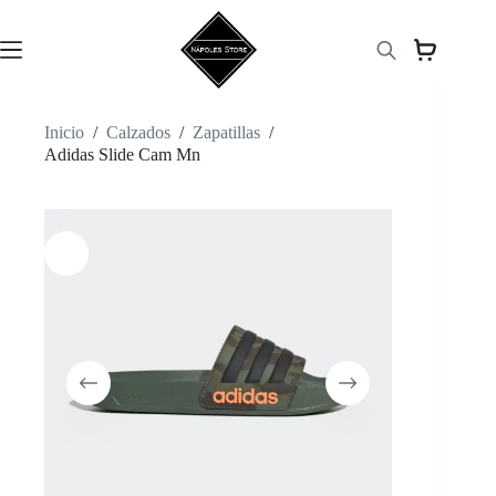
Saltar
al
contenido
Inicio
/
Calzados
/
Zapatillas
/
Adidas Slide Cam Mn