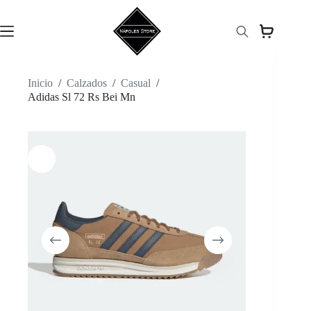
Saltar
al
contenido
Inicio
/
Calzados
/
Casual
/
Adidas Sl 72 Rs Bei Mn