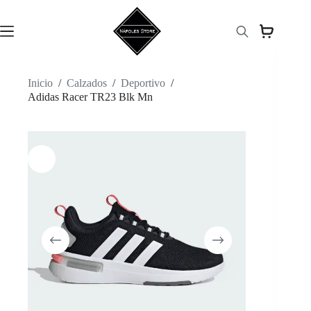
Saltar
al
contenido
Inicio
/
Calzados
/
Deportivo
/
Adidas Racer TR23 Blk Mn