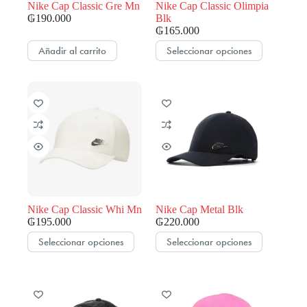
de
de
Nike Cap Classic Gre Mn
Nike Cap Classic Olimpia
producto
producto
₲
190.000
Blk
₲
165.000
Este
Añadir al carrito
Seleccionar opciones
producto
tiene
múltiples
variantes.
Las
opciones
se
pueden
elegir
en
la
página
de
Nike Cap Classic Whi Mn
Nike Cap Metal Blk
producto
₲
195.000
₲
220.000
Este
Este
Seleccionar opciones
Seleccionar opciones
producto
producto
tiene
tiene
múltiples
múltiples
variantes.
variantes.
Las
Las