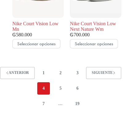
elegir
elegir
en
en
la
la
página
página
de
de
Nike Court Vision Low
Nike Court Vision Low
producto
producto
Mn
Next Nature Wm
₲
580.000
₲
700.000
Este
Este
Seleccionar opciones
Seleccionar opciones
producto
producto
tiene
tiene
múltiples
múltiples
variantes.
variantes.
Las
Las
1
2
3
ANTERIOR
SIGUIENTE
opciones
opciones
se
se
pueden
pueden
4
5
6
elegir
elegir
en
en
la
la
7
…
19
página
página
de
de
producto
producto