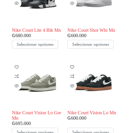
pueden
pueden
elegir
elegir
en
en
la
la
página
página
de
de
Nike Court Lite 4 Blk Mn
Nike Court Shot Whi Mn
producto
producto
₲
680.000
₲
600.000
Este
Este
Seleccionar opciones
Seleccionar opciones
producto
producto
tiene
tiene
múltiples
múltiples
variantes.
variantes.
Las
Las
opciones
opciones
se
se
pueden
pueden
elegir
elegir
en
en
la
la
página
página
de
de
Nike Court Vision Lo Gre
Nike Court Vision Lo Mn
producto
producto
Mn
₲
600.000
₲
695.000
Este
Este
Seleccionar opciones
Seleccionar opciones