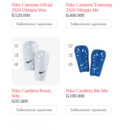
Nike Camiseta Oficial
Nike Camiseta Trainning
2026 Olimpia Wm
2026 Olimpia Mn
₲
520.000
₲
460.000
Este
Este
Seleccionar opciones
Seleccionar opciones
producto
producto
tiene
tiene
múltiples
múltiples
variantes.
variantes.
Las
Las
opciones
opciones
se
se
pueden
pueden
elegir
elegir
en
en
la
la
página
página
de
de
Nike Canillera Bassic
Nike Canillera Blu Mn
producto
producto
Whi
₲
100.000
₲
95.000
Este
Este
Seleccionar opciones
Seleccionar opciones
producto
producto
tiene
tiene
múltiples
múltiples
variantes.
variantes.