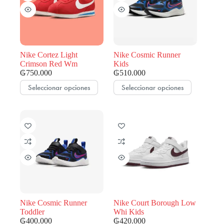
pueden
pueden
elegir
elegir
en
en
la
la
página
página
de
de
Nike Cortez Light
Nike Cosmic Runner
producto
producto
Crimson Red Wm
Kids
₲
750.000
₲
510.000
Este
Este
Seleccionar opciones
Seleccionar opciones
producto
producto
tiene
tiene
múltiples
múltiples
variantes.
variantes.
Las
Las
opciones
opciones
se
se
pueden
pueden
elegir
elegir
en
en
la
la
página
página
de
de
Nike Cosmic Runner
Nike Court Borough Low
producto
producto
Toddler
Whi Kids
₲
400.000
₲
420.000