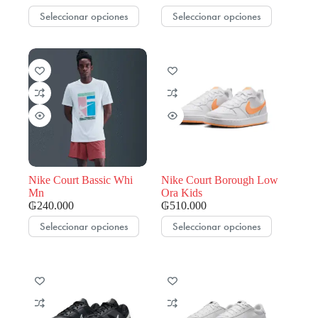
Este
Este
Seleccionar opciones
Seleccionar opciones
producto
producto
tiene
tiene
múltiples
múltiples
variantes.
variantes.
Las
Las
opciones
opciones
se
se
pueden
pueden
elegir
elegir
en
en
la
la
página
página
de
de
Nike Court Bassic Whi
Nike Court Borough Low
producto
producto
Mn
Ora Kids
₲
240.000
₲
510.000
Este
Este
Seleccionar opciones
Seleccionar opciones
producto
producto
tiene
tiene
múltiples
múltiples
variantes.
variantes.
Las
Las
opciones
opciones
se
se