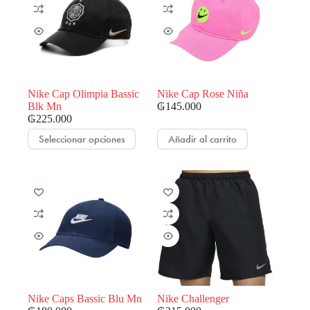
opciones
opciones
se
se
pueden
pueden
elegir
elegir
en
en
la
la
página
página
de
de
Nike Cap Olimpia Bassic
Nike Cap Rose Niña
producto
producto
Blk Mn
₲
145.000
₲
225.000
Este
Seleccionar opciones
Añadir al carrito
producto
tiene
múltiples
variantes.
Las
opciones
se
pueden
elegir
en
la
página
de
Nike Caps Bassic Blu Mn
Nike Challenger
producto