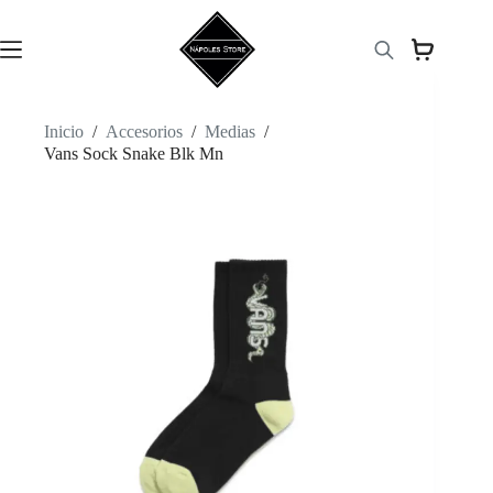
Saltar
al
contenido
Inicio
/
Accesorios
/
Medias
/
Vans Sock Snake Blk Mn