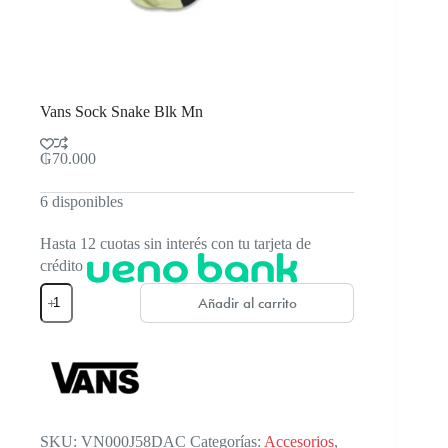
Vans Sock Snake Blk Mn
₲
70.000
6 disponibles
Hasta 12 cuotas sin interés con tu tarjeta de
crédito
Vans
Añadir al carrito
Sock
Snake
Blk
Mn
cantidad
SKU:
VN000J58DAC
Categorías:
Accesorios
,