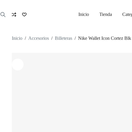
Saltar
al
contenido
Inicio
Tienda
Cate
Inicio
/
Accesorios
/
Billeteras
/
Nike Wallet Icon Cortez Bl