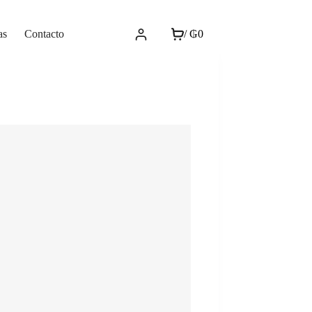
as
Contacto
/
₲
0