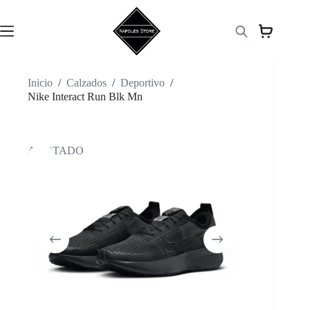
Saltar
al
contenido
Inicio
/
Calzados
/
Deportivo
/
Nike Interact Run Blk Mn
AGOTADO