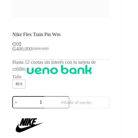
Nike Flex Train Pin Wm
₲
400.000
₲
600.000
El
El
precio
precio
Hasta 12 cuotas sin interés con tu tarjeta de
original
actual
era:
es:
crédito
₲600.000.
₲400.000.
Talle
8US
Nike
Añadir al carrito
Flex
Train
Pin
Wm
cantidad