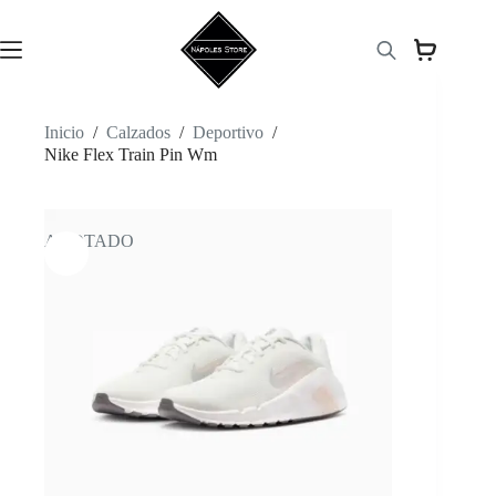
Saltar
al
contenido
Inicio
/
Calzados
/
Deportivo
/
Nike Flex Train Pin Wm
AGOTADO