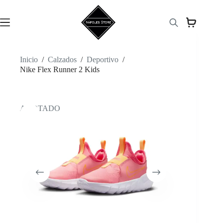
Saltar
al
contenido
Inicio
/
Calzados
/
Deportivo
/
Nike Flex Runner 2 Kids
AGOTADO