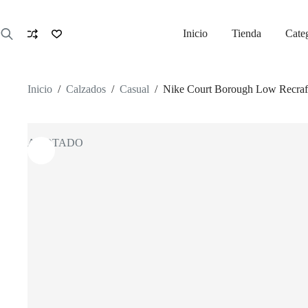
Saltar
al
contenido
Inicio
Tienda
Cate
Inicio
/
Calzados
/
Casual
/
Nike Court Borough Low Recraf
AGOTADO