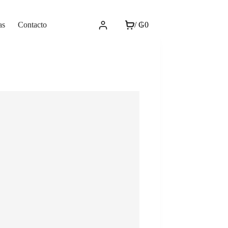
as
Contacto
/
₲
0