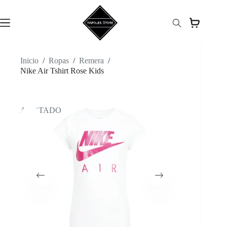
Saltar
al
contenido
Inicio
/
Ropas
/
Remera
/
Nike Air Tshirt Rose Kids
AGOTADO