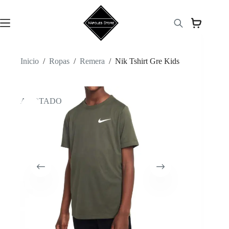
Saltar
al
contenido
Inicio
/
Ropas
/
Remera
/
Nik Tshirt Gre Kids
AGOTADO