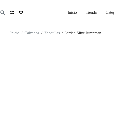
Saltar
al
contenido
Inicio
Tienda
Cate
Inicio
/
Calzados
/
Zapatillas
/
Jordan Slive Jumpman