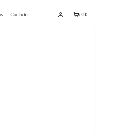
as
Contacto
/
₲
0