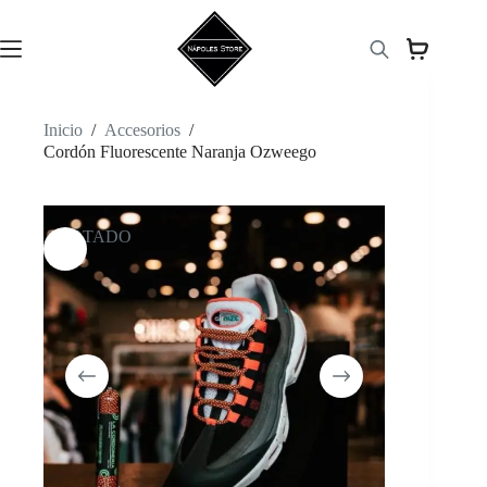
Saltar
al
contenido
Inicio
/
Accesorios
/
Cordón Fluorescente Naranja Ozweego
AGOTADO