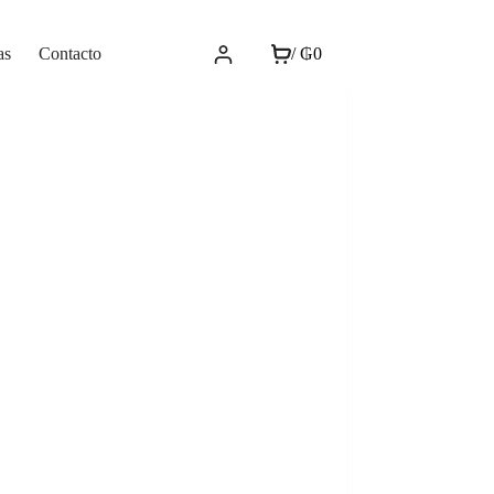
as
Contacto
/
₲
0