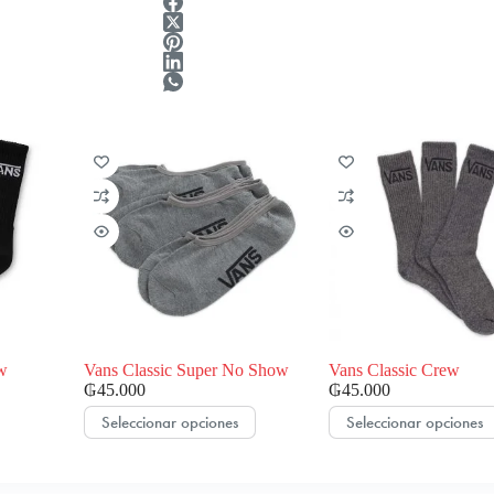
ew
Vans Classic Super No Show
Vans Classic Crew
₲
45.000
₲
45.000
Este
Este
Seleccionar opciones
Seleccionar opciones
producto
producto
tiene
tiene
múltiples
múltiples
variantes.
variantes.