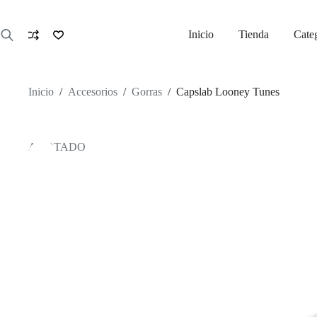
Saltar
al
contenido
Inicio
Tienda
Cate
Inicio
/
Accesorios
/
Gorras
/
Capslab Looney Tunes
AGOTADO