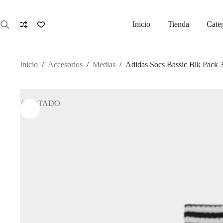
Saltar
al
contenido
Inicio
Tienda
Cate
Inicio
/
Accesorios
/
Medias
/
Adidas Socs Bassic Blk Pack 
AGOTADO