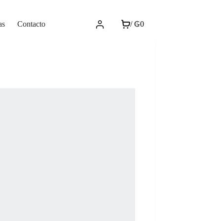
as
Contacto
/
₲
0