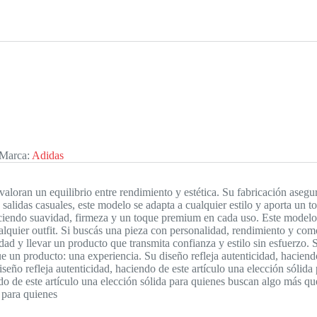
Marca:
Adidas
loran un equilibrio entre rendimiento y estética. Su fabricación asegu
 salidas casuales, este modelo se adapta a cualquier estilo y aporta un 
eciendo suavidad, firmeza y un toque premium en cada uso. Este modelo 
lquier outfit. Si buscás una pieza con personalidad, rendimiento y como
lidad y llevar un producto que transmita confianza y estilo sin esfuerzo. 
e un producto: una experiencia. Su diseño refleja autenticidad, haciendo
eño refleja autenticidad, haciendo de este artículo una elección sólid
ndo de este artículo una elección sólida para quienes buscan algo más q
a para quienes