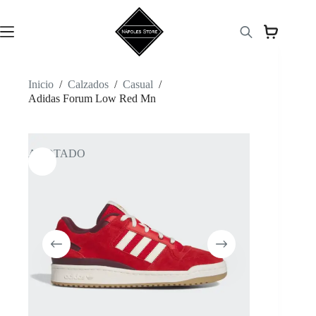
Saltar
al
contenido
Inicio
/
Calzados
/
Casual
/
Adidas Forum Low Red Mn
AGOTADO