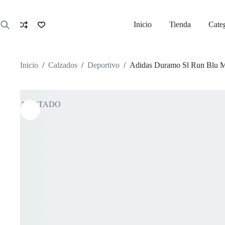
Saltar
al
contenido
Inicio
Tienda
Cate
Inicio
/
Calzados
/
Deportivo
/
Adidas Duramo Sl Run Blu 
AGOTADO