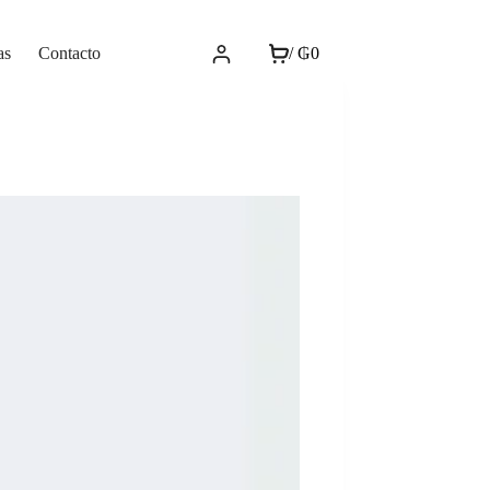
as
Contacto
/
₲
0