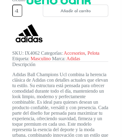
Adidas
Añadir al carrito
Ball
Champions
Ucl
cantidad
SKU:
IX4062
Categorías:
Accesorios
,
Pelota
Etiqueta:
Masculino
Marca:
Adidas
Descripción
Adidas Ball Champions Ucl combina la herencia
clásica de Adidas con detalles actuales que elevan
tu estilo. Su estructura está pensada para ofrecer
comodidad durante todo el día, manteniendo un
look limpio, moderno y perfectamente
combinable. Es ideal para quienes desean un
producto confiable, versátil y con presencia. Cada
parte del diseño fue pensada para maximizar tu
experiencia, ofreciendo suavidad, firmeza y un
toque premium en cada uso. Este modelo
representa la esencia del deporte y la moda
urbana, combinando innovación con un estilo que